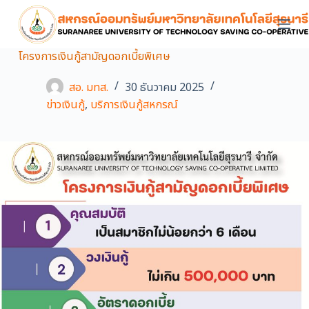
S
k
i
โครงการเงินกู้สามัญดอกเบี้ยพิเศษ
p
t
สอ. มทส.
30 ธันวาคม 2025
o
ข่าวเงินกู้
,
บริการเงินกู้สหกรณ์
c
o
n
t
e
n
t