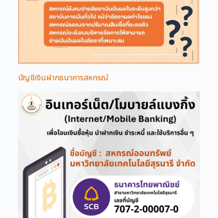
บัญชีเงินฝากธนาคารสหกรณ์