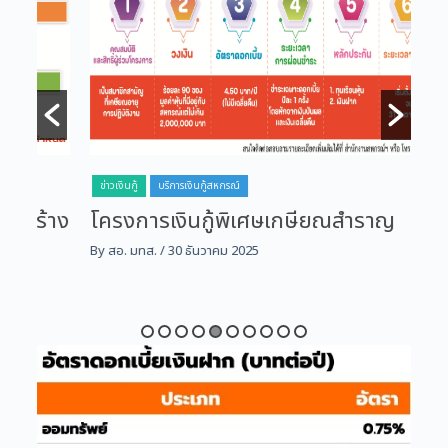
ข่าวเงินกู้
บริการเงินกู้สหกรณ์
ข่าว
้าง
โครงการเงินกู้พิเศษเกษียณสำราญ
โค
ก่
By สอ. มทส.
/ 30 ธันวาคม 2025
By ส