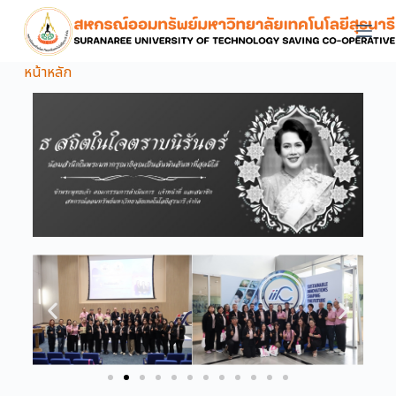
S
k
i
หน้าหลัก
p
t
o
c
o
n
t
e
n
t