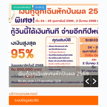
ข่าวประชาสัมพันธ์
ข่าวเงินกู้
ข่าวปร
บ
เงินกู้ฉุกเฉินพิเศษหักปันผล 2569
By สอ. มทส.
/ 13 กุมภาพันธ์ 2026
B
บริการของสหกรณ์
ระบบข้อมูลสมาชิก