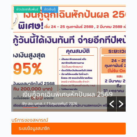
ข่าวประชาสัมพันธ์
ข่าวเงินกู้
ข่าวปร
บ
เงินกู้ฉุกเฉินพิเศษหักปันผล 2569
By สอ. มทส.
/ 13 กุมภาพันธ์ 2026
B
บริการของสหกรณ์
ระบบข้อมูลสมาชิก