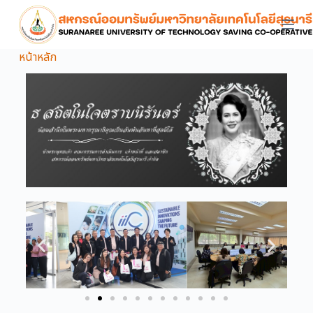
S
k
i
หน้าหลัก
p
t
o
c
o
n
t
e
n
t