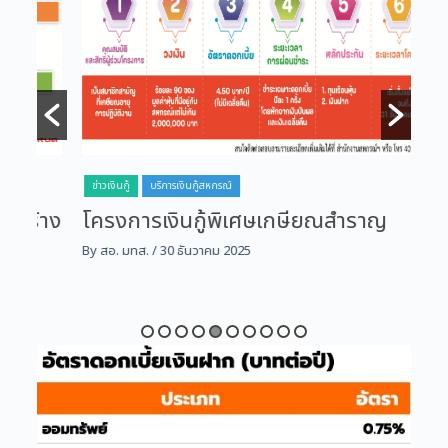
ข่าวเงินกู้
บริการเงินกู้สหกรณ์
ข่าว
้าง
โครงการเงินกู้พิเศษเกษียณสำราญ
โค
ก่
By สอ. มทส.
/ 30 ธันวาคม 2025
By ส