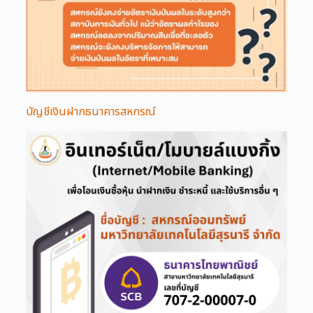
บัญชีเงินฝากธนาคารสหกรณ์