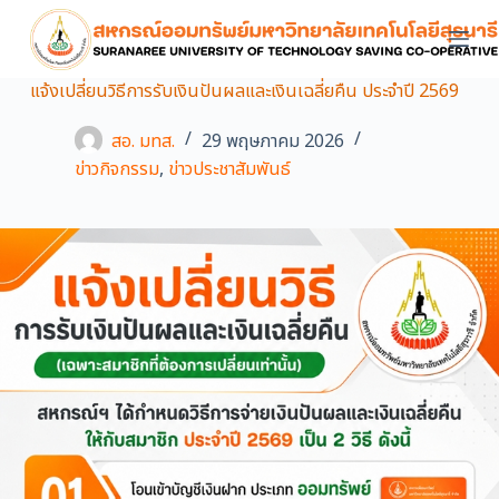
S
k
i
แจ้งเปลี่ยนวิธีการรับเงินปันผลและเงินเฉลี่ยคืน ประจำปี 2569
p
t
สอ. มทส.
29 พฤษภาคม 2026
o
ข่าวกิจกรรม
,
ข่าวประชาสัมพันธ์
c
o
n
t
e
n
t